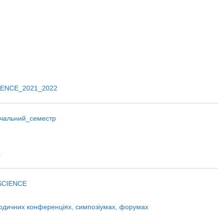
IENCE_2021_2022
вчальний_семестр
.
 SCIENCE
етодичних конференціях, симпозіумах, форумах