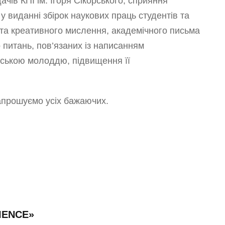
ачів КПІ ім. Ігоря Сікорського; сприяння
 виданні збірок наукових праць студентів та
о та креативного мислення, академічного письма
 питань, пов’язаних із написанням
нтською молоддю, підвищення її
Запрошуємо усіх бажаючих.
IENCE»