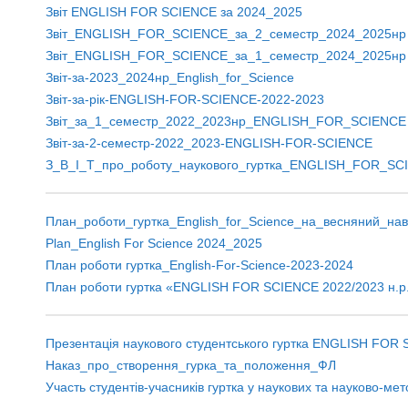
Звіт ENGLISH FOR SCIENCE за 2024_2025
Звіт_ENGLISH_FOR_SCIENCE_за_2_семестр_2024_2025нр
Звіт_ENGLISH_FOR_SCIENCE_за_1_семестр_2024_2025нр
Звіт-за-2023_2024нр_English_for_Science
Звіт-за-рік-ENGLISH-FOR-SCIENCE-2022-2023
Звіт_за_1_семестр_2022_2023нр_ENGLISH_FOR_SCIENCE
Звіт-за-2-семестр-2022_2023-ENGLISH-FOR-SCIENCE
З_В_І_Т_про_роботу_наукового_гуртка_ENGLISH_FOR_SC
План_роботи_гуртка_English_for_Science_на_весняний_на
Plan_English For Science 2024_2025
План роботи гуртка_English-For-Science-2023-2024
План роботи гуртка «ENGLISH FOR SCIENCE 2022/2023 н.р
Презентація наукового студентського гуртка ENGLISH FOR
Наказ_про_створення_гурка_та_положення_ФЛ
Участь студентів-учасників гуртка у наукових та науково-м