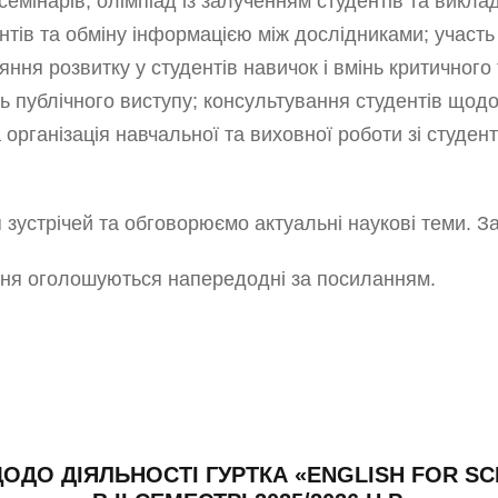
семінарів, олімпіад із залученням студентів та виклад
ів та обміну інформацією між дослідниками; участь у
ння розвитку у студентів навичок і вмінь критичног
нь публічного виступу; консультування студентів щодо
а організація навчальної та виховної роботи зі студе
я зустрічей та обговорюємо актуальні наукові теми. 
ення оголошуються напередодні за посиланням.
ЩОДО ДІЯЛЬНОСТІ ГУРТКА «ENGLISH FOR SC