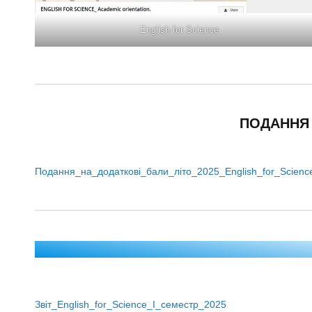
English for Science
ПОДАННЯ 
Подання_на_додаткові_бали_літо_2025_English_for_Scienc
Звіт_English_for_Science_І_семестр_2025