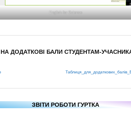
English for Science
НА ДОДАТКОВІ БАЛИ СТУДЕНТАМ-УЧАСНИК
e
Таблиця_для_додаткових_балів_E
ЗВІТИ РОБОТИ ГУРТКА