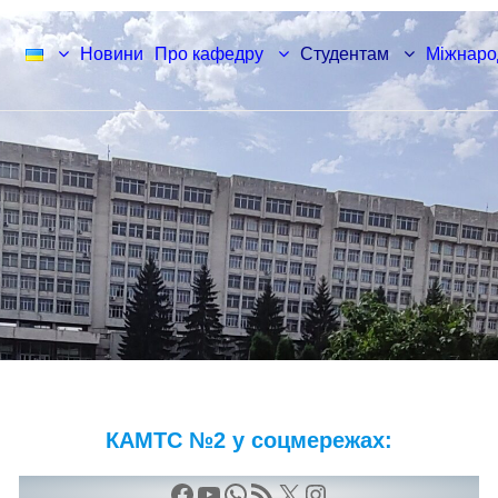
Новини
Про кафедру
Студентам
Mіжнаро
КАМТС №2 у соцмережах:
Facebook
YouTube
WhatsApp
RSS Канал
X
Instagram