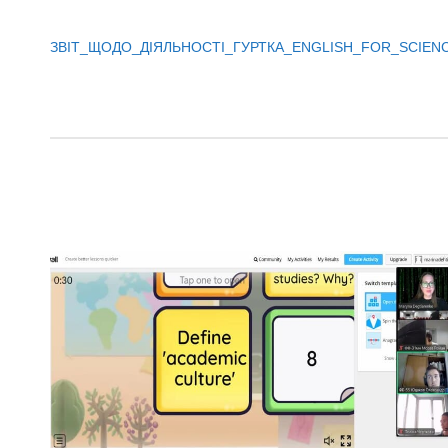
ЗВІТ_ЩОДО_ДІЯЛЬНОСТІ_ГУРТКА_ENGLISH_FOR_SCIEN