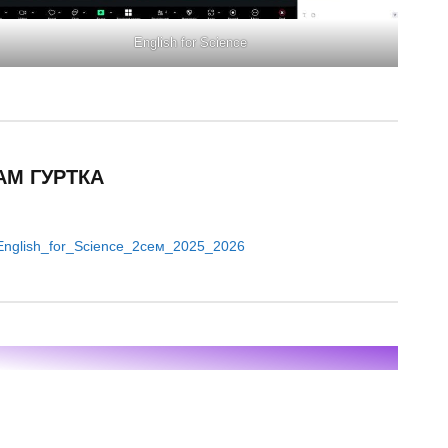
English for Science
АМ ГУРТКА
nglish_for_Science_2сем_2025_2026