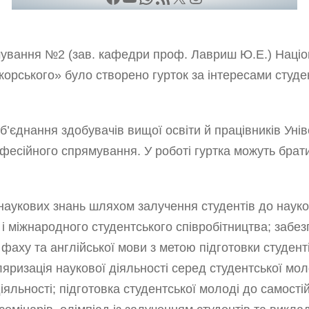
мування №2 (зав. кафедри проф. Лавриш Ю.Е.) Націон
 Сікорського» було створено гурток за інтересами сту
об’єднання здобувачів вищої освіти й працівників Ун
офесійного спрямування. У роботі гуртка можуть брати
наукових знань шляхом залучення студентів до науко
 і міжнародного студентського співробітництва; забе
фаху та англійської мови з метою підготовки студенті
яризація наукової діяльності серед студентської мол
яльності; підготовка студентської молоді до самостій